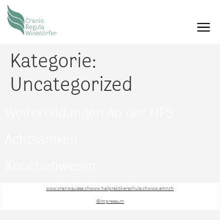
Kategorie:
Uncategorized
Weiterbildungen An der HPS
Achtsamkeit
Knochenwesen
www.craniosuisse.ch
www.heilpraktikerschule.ch
www.emr.ch
©impressum