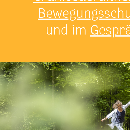
Bewegungsschu
und im
Gespr