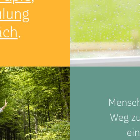
lung
äch
.
Mensch
Weg zu
ei