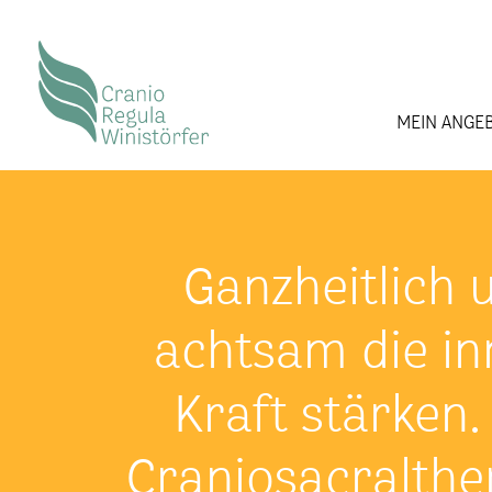
MEIN ANGE
Ganzheitlich 
achtsam die in
Kraft stärken.
Craniosacralthe