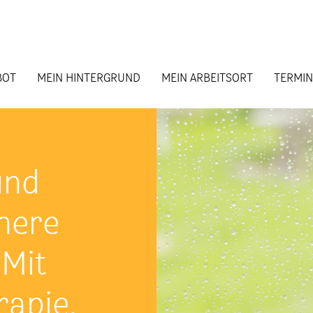
BOT
MEIN HINTERGRUND
MEIN ARBEITSORT
TERMI
und
nere
 Mit
rapie
,